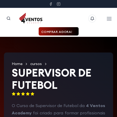
COMPRAR AGORA!
Home
cursos
SUPERVISOR DE
FUTEBOL
O Curso de Supervisor de Futebol da
4 Ventos
Academy
foi criado para formar profissionais